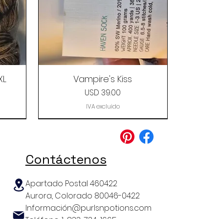
XL
Vampire's Kiss
Precio
USD 39.00
IVA excluido
Clearance
Contáctenos
Apartado Postal 460422
Aurora, Colorado 80046-0422
Información@purlsnpotions.com