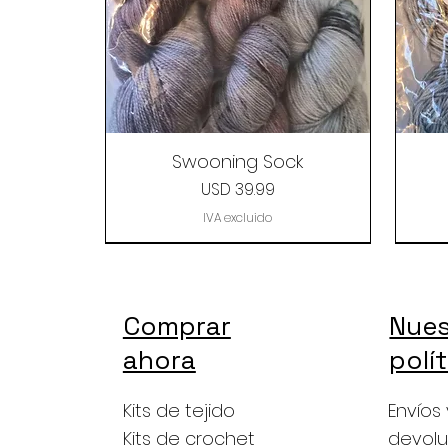
Swooning Sock
Precio
USD 39.99
IVA excluido
Comprar
Nues
ahora
polí
Kits de tejido
Envíos 
Kits de crochet
devolu