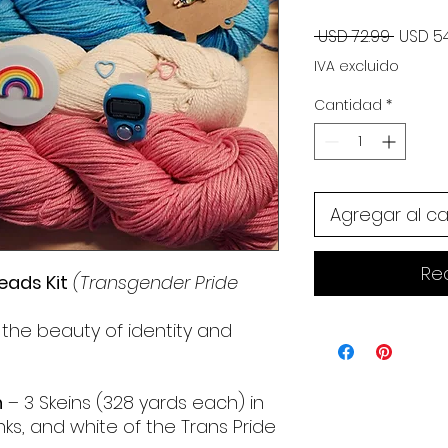
Precio
 USD 72.99 
USD 54
IVA excluido
Cantidad
*
Agregar al ca
Re
eads Kit
(Transgender Pride
the beauty of identity and
n
– 3 Skeins (328 yards each) in
ks, and white of the Trans Pride