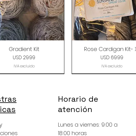
Gradient Kit
Rose Cardigan Kit- 
Precio
Precio
USD 29.99
USD 69.99
IVA excluido
IVA excluido
tras
Horario de
ticas
atención
y
Lunes a viernes: 9:00 a
ciones
18:00 horas