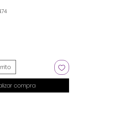
Precio de oferta
.74
rrito
alizar compra