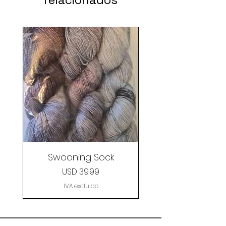
Swooning Sock
Precio
USD 39.99
IVA excluido
Clearance