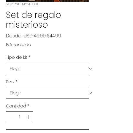
SKU: PNP-MYST-GBX
Set de regalo
misterioso
Precio
Precio de oferta
Desde
 USD 49.99 
$44.99
IVA excluido
Tipo de kit
*
Size
*
Cantidad
*