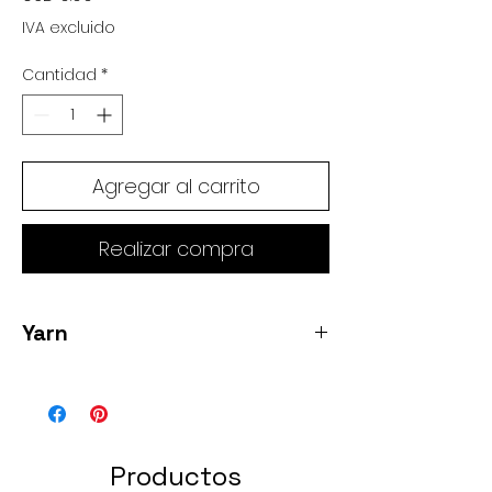
IVA excluido
Cantidad
*
Agregar al carrito
Realizar compra
Yarn
64% Mohair, 27% Acrylic, 9% Wool by
Fusion. 136 yards each for a total of 2
skeins !
Productos