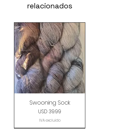
relacionados
Swooning Sock
Precio
USD 39.99
IVA excluido
Clearance