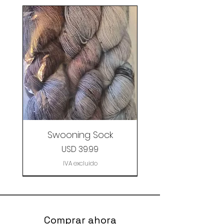
Swooning Sock
Precio
USD 39.99
IVA excluido
Clearance
Comprar ahora