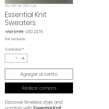
SKU: PNP-BK-01132-Lud
Essential Knit
Sweaters
Precio
Precio de oferta
 USD 27.95 
USD 23.76
IVA excluido
Cantidad
*
Agregar al carrito
Realizar compra
Discover timeless style and
comfort with
Essential Knit