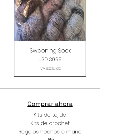
Swooning Sock
Precio
USD 39.99
IVA excluido
Clearance
Comprar ahora
Kits de tejido
Kits de crochet
Regalos hechos a mano