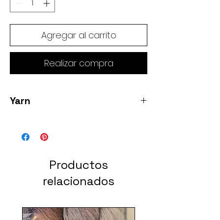
Agregar al carrito
Realizar compra
Yarn
Sunshine Pumkin Bread 2 skeins 60% SW
Merino / 20% silk/ 20% Yak 100gr/ 400
yards each
Productos
relacionados