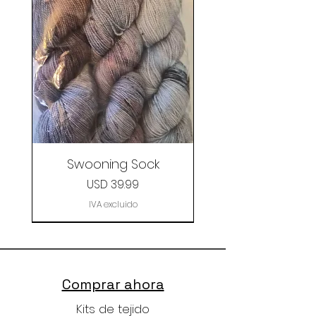
Swooning Sock
Precio
USD 39.99
IVA excluido
Clearance
Comprar ahora
Kits de tejido